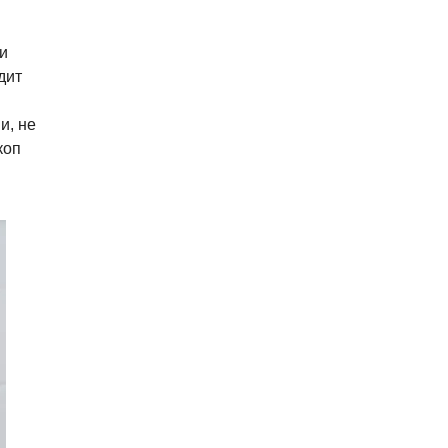
и
дит
и, не
коп