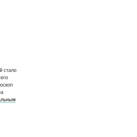
й стало
сего
роскоп
на
тальным