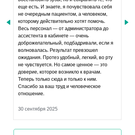
ственно
еще есть. И знаете, я почувствовала себя
оче
х
не очередным пациентом, а человеком,
пон
которому действительно хотят помочь.
буд
ая
Next
revious
Весь персонал — от администратора до
виз
ртем
ассистента в кабинете — очень
нич
ть
доброжелательный, подбадривали, если я
нного
волновалась. Результат превзошел
ожидания. Протез удобный, легкий, во рту
не чувствуется. Но самое ценное — это
доверие, которое возникло к врачам.
еня
Теперь только сюда и только к ним.
Спасибо за ваш труд и человеческое
х
отношение.
30 сентября 2025