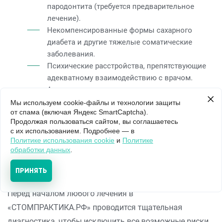
пародонтита (требуется предварительное
лечение).
Некомпенсированные формы сахарного
диабета и другие тяжелые соматические
заболевания.
Психические расстройства, препятствующие
адекватному взаимодействию с врачом.
Аллергические реакции на компоненты
сплавов (решается заменой материала на
Мы используем cookie-файлы и технологии защиты
от спама (включая Яндекс SmartCaptcha).
гипоаллергенный).
Продолжая пользоваться сайтом, вы соглашаетесь
Слишком низкие клинические коронки
с их использованием. Подробнее — в
опорных зубов, не позволяющие надежно
Политике использования cookie
и
Политике
зафиксировать элементы крепления.
обработки данных
.
Период беременности и кормления грудью
ПРИНЯТЬ
(относительное противопоказание).
Перед началом любого лечения в
«СТОМПРАКТИКА.РФ» проводится тщательная
диагностика, чтобы исключить все возможные риски