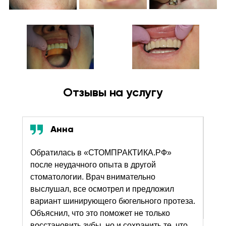
Отзывы на услугу
Анна
Обратилась в «СТОМПРАКТИКА.РФ»
Дол
после неудачного опыта в другой
про
льному
стоматологии. Врач внимательно
Ост
ВУ
выслушал, все осмотрел и предложил
ни 
о
06 
вариант шинирующего бюгельного протеза.
чув
Объяснил, что это поможет не только
заб
восстановить зубы, но и сохранить те, что
это