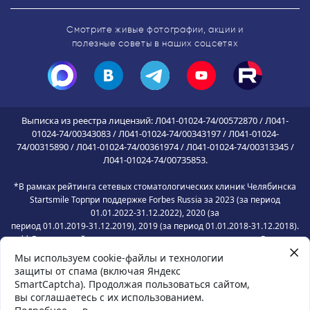
Смотрите живые фотографии, акции
и
полезные советы в наших соцсетях
Выписка из реестра лицензий: Л041-01024-74/00572870 / Л041-
01024-74/00343083 / Л041-01024-74/00343197 / Л041-01024-
74/00315890 / Л041-01024-74/00361974 / Л041-01024-74/00313345 /
Л041-01024-74/00735853.
*
В рамках рейтинга сетевых стоматологических клиник Челябинска
Startsmile Topпри поддержке Forbes Russia за 2023 (за период
01.01.2022-31.12.2022), 2020 (за
период 01.01.2019-31.12.2019), 2019 (за период 01.01.2018-31.12.2018).
** В рамках рейтинга частных стоматологических клиник России
Startsmile Top при поддержке Forbes Russia за 2024 (за период
Мы используем cookie-файлы и технологии
01.01.2023-31.12.2023)
защиты от спама (включая Яндекс
*** В рамках рейтинга Startsmile детских стоматологических клиник
SmartCaptcha). Продолжая пользоваться сайтом,
Челябинска за 2021
вы соглашаетесь с их использованием.