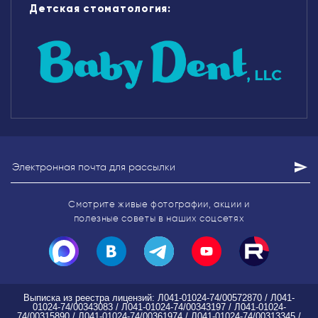
Детская стоматология:
Смотрите живые фотографии, акции
и
полезные советы в наших соцсетях
Выписка из реестра лицензий: Л041-01024-74/00572870 / Л041-
01024-74/00343083 / Л041-01024-74/00343197 / Л041-01024-
74/00315890 / Л041-01024-74/00361974 / Л041-01024-74/00313345 /