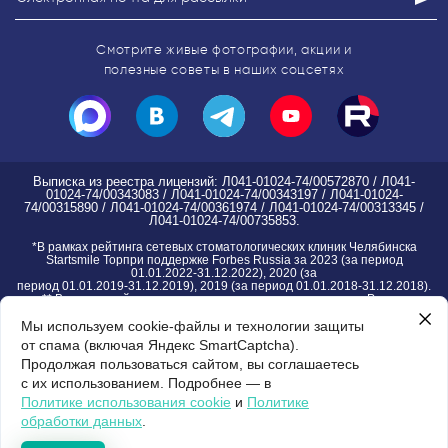
Смотрите живые фотографии, акции
и
полезные советы в наших соцсетях
Выписка из реестра лицензий: Л041-01024-74/00572870 / Л041-
01024-74/00343083 / Л041-01024-74/00343197 / Л041-01024-
74/00315890 / Л041-01024-74/00361974 / Л041-01024-74/00313345 /
Л041-01024-74/00735853.
*
В рамках рейтинга сетевых стоматологических клиник Челябинска
Startsmile Topпри поддержке Forbes Russia за 2023 (за период
01.01.2022-31.12.2022), 2020 (за
период 01.01.2019-31.12.2019), 2019 (за период 01.01.2018-31.12.2018).
** В рамках рейтинга частных стоматологических клиник России
Startsmile Top при поддержке Forbes Russia за 2024 (за период
01.01.2023-31.12.2023)
Мы используем cookie-файлы и технологии защиты
*** В рамках рейтинга Startsmile детских стоматологических клиник
от спама (включая Яндекс SmartCaptcha).
Челябинска за 2021
Продолжая пользоваться сайтом, вы соглашаетесь
с их использованием. Подробнее — в
Правовая информация группы клиник
| Пользовательское соглашение |
Версия
Политике использования cookie
и
Политике
для слабовидящих
обработки данных
.