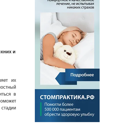
хних и
няет их
ностный
иться в
поможет
 стадии