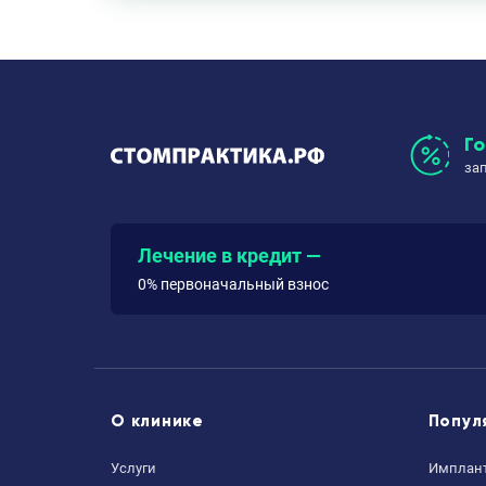
Г
за
Лечение в кредит —
0% первоначальный взнос
О клинике
Попул
Услуги
Имплант