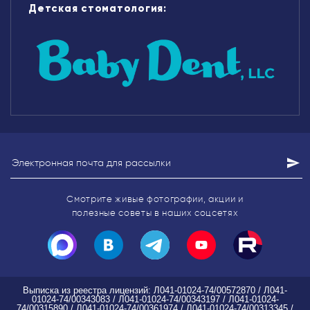
Детская стоматология:
Смотрите живые фотографии, акции
и
полезные советы в наших соцсетях
Выписка из реестра лицензий: Л041-01024-74/00572870 / Л041-
01024-74/00343083 / Л041-01024-74/00343197 / Л041-01024-
74/00315890 / Л041-01024-74/00361974 / Л041-01024-74/00313345 /