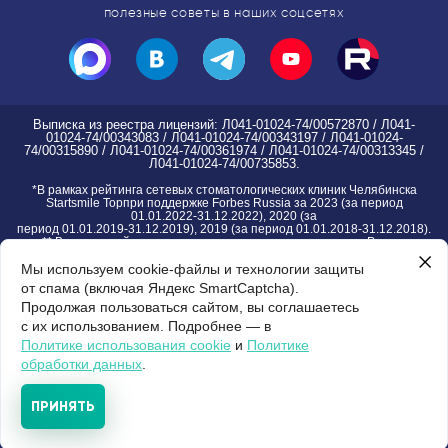
полезные советы в наших соцсетях
Выписка из реестра лицензий: Л041-01024-74/00572870 / Л041-
01024-74/00343083 / Л041-01024-74/00343197 / Л041-01024-
74/00315890 / Л041-01024-74/00361974 / Л041-01024-74/00313345 /
Л041-01024-74/00735853.
*
В рамках рейтинга сетевых стоматологических клиник Челябинска
Startsmile Topпри поддержке Forbes Russia за 2023 (за период
01.01.2022-31.12.2022), 2020 (за
период 01.01.2019-31.12.2019), 2019 (за период 01.01.2018-31.12.2018).
** В рамках рейтинга частных стоматологических клиник России
Startsmile Top при поддержке Forbes Russia за 2024 (за период
Мы используем cookie-файлы и технологии защиты
01.01.2023-31.12.2023)
*** В рамках рейтинга Startsmile детских стоматологических клиник
от спама (включая Яндекс SmartCaptcha).
Челябинска за 2021
Продолжая пользоваться сайтом, вы соглашаетесь
с их использованием. Подробнее — в
Правовая информация группы клиник
| Пользовательское соглашение |
Версия
Политике использования cookie
и
Политике
для слабовидящих
обработки данных
.
Комплексное
ПРИНЯТЬ
развитие проекта