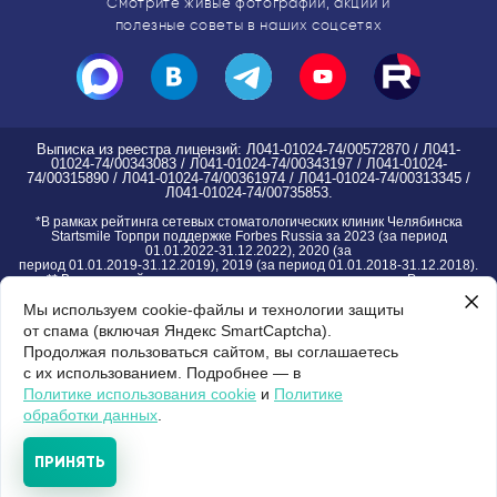
Смотрите живые фотографии, акции
и
полезные советы в наших соцсетях
Выписка из реестра лицензий: Л041-01024-74/00572870 / Л041-
01024-74/00343083 / Л041-01024-74/00343197 / Л041-01024-
74/00315890 / Л041-01024-74/00361974 / Л041-01024-74/00313345 /
Л041-01024-74/00735853.
*
В рамках рейтинга сетевых стоматологических клиник Челябинска
Startsmile Topпри поддержке Forbes Russia за 2023 (за период
01.01.2022-31.12.2022), 2020 (за
период 01.01.2019-31.12.2019), 2019 (за период 01.01.2018-31.12.2018).
** В рамках рейтинга частных стоматологических клиник России
Startsmile Top при поддержке Forbes Russia за 2024 (за период
Мы используем cookie-файлы и технологии защиты
01.01.2023-31.12.2023)
*** В рамках рейтинга Startsmile детских стоматологических клиник
от спама (включая Яндекс SmartCaptcha).
Челябинска за 2021
Продолжая пользоваться сайтом, вы соглашаетесь
с их использованием. Подробнее — в
Правовая информация группы клиник
| Пользовательское соглашение |
Версия
Политике использования cookie
и
Политике
для слабовидящих
обработки данных
.
Комплексное
ПРИНЯТЬ
развитие проекта