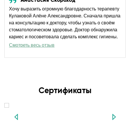
Анастасия Скороход
Хочу выразить огромную благодарность терапевту
Кулаковой Алёне Александровне. Сначала пришла
на консультацию к доктору, чтобы узнать о своём
стоматологическом здоровье. Доктор обнаружила
кариес и посоветовала сделать комплекс гигиены.
Гигиену делала впервые в жизни, безумно
Смотреть весь отзыв
понравилась данная процедура, сразу была
заметна разница до и после. Зубы стали светлее и
очень гладкие. Потом лечила у доктора кариес, всё
было пролечено на высшем уровне, быстро,
качественно и безболезненно. Всем знакомым
рекомендовала данного доктора, все кто
Сертификаты
обратился к ней тоже в восторге от неё.