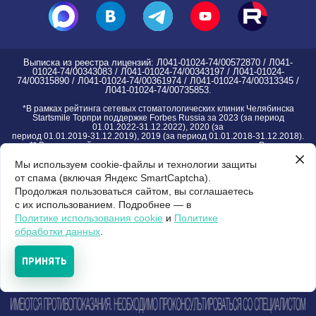
Выписка из реестра лицензий: Л041-01024-74/00572870 / Л041-
01024-74/00343083 / Л041-01024-74/00343197 / Л041-01024-
74/00315890 / Л041-01024-74/00361974 / Л041-01024-74/00313345 /
Л041-01024-74/00735853.
*
В рамках рейтинга сетевых стоматологических клиник Челябинска
Startsmile Topпри поддержке Forbes Russia за 2023 (за период
01.01.2022-31.12.2022), 2020 (за
период 01.01.2019-31.12.2019), 2019 (за период 01.01.2018-31.12.2018).
** В рамках рейтинга частных стоматологических клиник России
Startsmile Top при поддержке Forbes Russia за 2024 (за период
01.01.2023-31.12.2023)
Мы используем cookie-файлы и технологии защиты
*** В рамках рейтинга Startsmile детских стоматологических клиник
от спама (включая Яндекс SmartCaptcha).
Челябинска за 2021
Продолжая пользоваться сайтом, вы соглашаетесь
с их использованием. Подробнее — в
Правовая информация группы клиник
| Пользовательское соглашение |
Версия
Политике использования cookie
и
Политике
для слабовидящих
обработки данных
.
Комплексное
ПРИНЯТЬ
развитие проекта